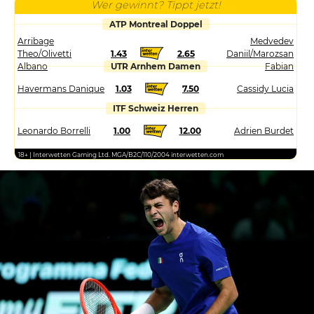
Wer gewinnt? Tippt jetzt!
ATP Montreal Doppel
Arribage
Medvedev
Theo/Olivetti
1.43
2.65
Daniil/Marozsan
Albano
UTR Arnhem Damen
Fabian
Havermans Danique
1.03
7.50
Cassidy Lucia
ITF Schweiz Herren
Leonardo Borrelli
1.00
12.00
Adrien Burdet
18+ | Interwetten Gaming Ltd. MGA/B2C/110/2004 interwetten.com