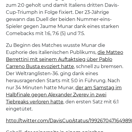
zum 2:0 geholt und damit Italiens dritten Davis-
Cup-Triumph in Folge fixiert. Der 23-Jährige
gewann das Duell der beiden Nummer-eins-
Spieler gegen Jaume Munar dank eines starken
Comebacks mit 1:6, 7:6 (5) und 7:5.
Zu Beginn des Matches wusste Munar die
Euphorie des italienischen Publikums,
die Matteo
Berrettini mit seinem Auftaktsieg über Pablo
Carreno Busta evoziert hatte
, schnell zu bremsen.
Der Weltranglisten-36. ging dank eines
herausragenden Starts mit 5:0 in Führung. Nach
nur 34 Minuten hatte Munar,
der am Samstag im
Halbfinale gegen Alexander Zverev in zwei
Tiebreaks verloren hatte
, den ersten Satz mit 6:1
eingetütet.
http://twitter.com/DavisCup/status/19926704716498