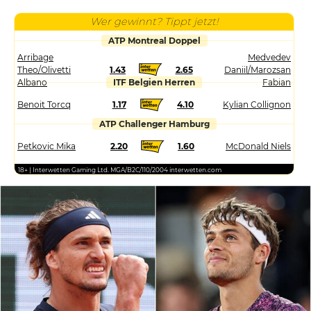
Wer gewinnt? Tippt jetzt!
ATP Montreal Doppel
Arribage
Medvedev
Theo/Olivetti
1.43
2.65
Daniil/Marozsan
Albano
ITF Belgien Herren
Fabian
Benoit Torcq
1.17
4.10
Kylian Collignon
ATP Challenger Hamburg
Petkovic Mika
2.20
1.60
McDonald Niels
18+ | Interwetten Gaming Ltd. MGA/B2C/110/2004 interwetten.com