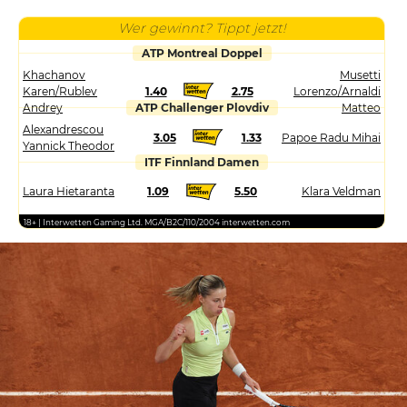
Wer gewinnt? Tippt jetzt!
ATP Montreal Doppel
Khachanov
Musetti
Karen/Rublev
1.40
2.75
Lorenzo/Arnaldi
Andrey
ATP Challenger Plovdiv
Matteo
Alexandrescou
3.05
1.33
Papoe Radu Mihai
Yannick Theodor
ITF Finnland Damen
Laura Hietaranta
1.09
5.50
Klara Veldman
18+ | Interwetten Gaming Ltd. MGA/B2C/110/2004 interwetten.com