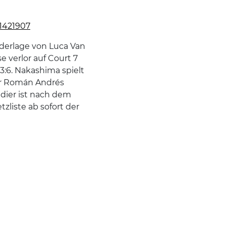
51421907
derlage von Luca Van
e verlor auf Court 7
 3:6. Nakashima spielt
der Román Andrés
adier ist nach dem
zliste ab sofort der