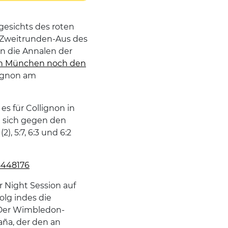
ngesichts des roten
s Zweitrunden-Aus des
n die Annalen der
in München noch den
lignon am
s für Collignon in
e sich gegen den
), 5:7, 6:3 und 6:2
8448176
r Night Session auf
olg indes die
 Der Wimbledon-
aña, der den an