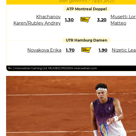
Wer gewinnt? Tippt jetzt!
ATP Montreal Doppel
Khachanov
Musetti Lor
1.30
3.20
Karen/Rublev Andrey
Matteo
UTR Hamburg Damen
Novakova Erika
1.70
1.90
Nizetic Le
18+ | Interwetten Gaming Ltd. MGA/B2C/110/2004 interwetten.com