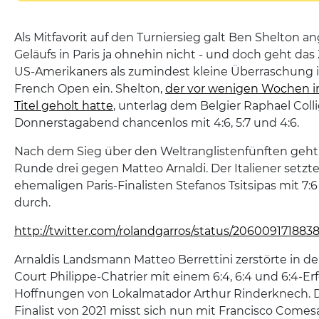
Als Mitfavorit auf den Turniersieg galt Ben Shelton a
Geläufs in Paris ja ohnehin nicht - und doch geht da
US-Amerikaners als zumindest kleine Überraschung i
French Open ein. Shelton,
der vor wenigen Wochen 
Titel geholt hatte
, unterlag dem Belgier Raphael Col
Donnerstagabend chancenlos mit 4:6, 5:7 und 4:6.
Nach dem Sieg über den Weltranglistenfünften geht e
Runde drei gegen Matteo Arnaldi. Der Italiener setzt
ehemaligen Paris-Finalisten Stefanos Tsitsipas mit 7:6 (2
durch.
http://twitter.com/rolandgarros/status/206009171883
Arnaldis Landsmann Matteo Berrettini zerstörte in de
Court Philippe-Chatrier mit einem 6:4, 6:4 und 6:4-Erf
Hoffnungen von Lokalmatador Arthur Rinderknech.
Finalist von 2021 misst sich nun mit Francisco Comes