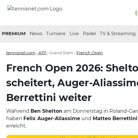
PREMIUM
News
Turniere
Live
Padel
TV & Streaming
tennisnet.com
›
ATP
› Grand Slam ›
French Open
French Open 2026: Shelt
scheitert, Auger-Aliassi
Berrettini weiter
Während
Ben Shelton
am Donnerstag in Roland-Garr
haben
Felix Auger-Aliassime
und
Matteo Berrettini
erreicht.