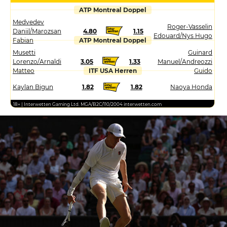
ATP Montreal Doppel
Medvedev
Roger-Vasselin
Daniil/Marozsan
4.80
1.15
Edouard/Nys Hugo
Fabian
ATP Montreal Doppel
Musetti
Guinard
Lorenzo/Arnaldi
3.05
1.33
Manuel/Andreozzi
Matteo
ITF USA Herren
Guido
Kaylan Bigun
1.82
1.82
Naoya Honda
18+ | Interwetten Gaming Ltd. MGA/B2C/110/2004 interwetten.com