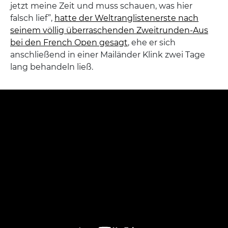
jetzt meine Zeit und muss schauen, was hier
falsch lief”,
hatte der Weltranglistenerste nach
seinem völlig überraschenden Zweitrunden-Aus
bei den French Open gesagt
, ehe er sich
anschließend in einer Mailänder Klink zwei Tage
lang behandeln ließ.