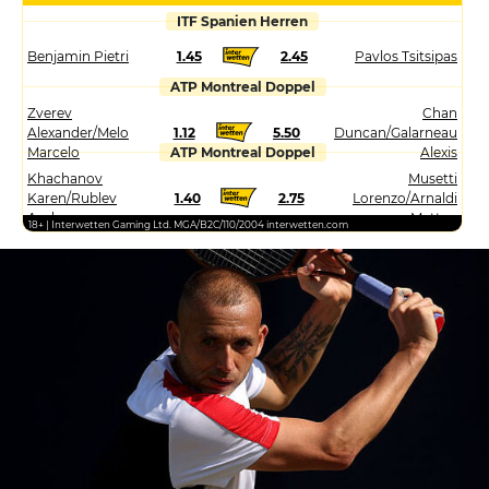
ITF Spanien Herren
Benjamin Pietri
1.45
2.45
Pavlos Tsitsipas
ATP Montreal Doppel
Zverev
Chan
Alexander/Melo
1.12
5.50
Duncan/Galarneau
Marcelo
ATP Montreal Doppel
Alexis
Khachanov
Musetti
Karen/Rublev
1.40
2.75
Lorenzo/Arnaldi
Andrey
Matteo
18+ | Interwetten Gaming Ltd. MGA/B2C/110/2004 interwetten.com