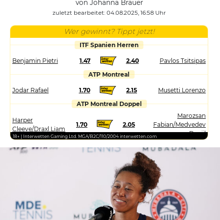
von Johanna Brauer
zuletzt bearbeitet: 04.08.2025, 16:58 Uhr
Wer gewinnt? Tippt jetzt!
ITF Spanien Herren
Benjamin Pietri
1.47
2.40
Pavlos Tsitsipas
ATP Montreal
Jodar Rafael
1.70
2.15
Musetti Lorenzo
ATP Montreal Doppel
Marozsan
Harper
1.70
2.05
Fabian/Medvedev
Cleeve/Draxl Liam
Daniil
18+ | Interwetten Gaming Ltd. MGA/B2C/110/2004 interwetten.com