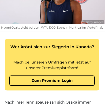
© Getty Images
Naomi Osaka steht bei dem WTA-1000-Event in Montreal im Viertelfinale
Nach ihrer Tennispause sah sich Osaka immer