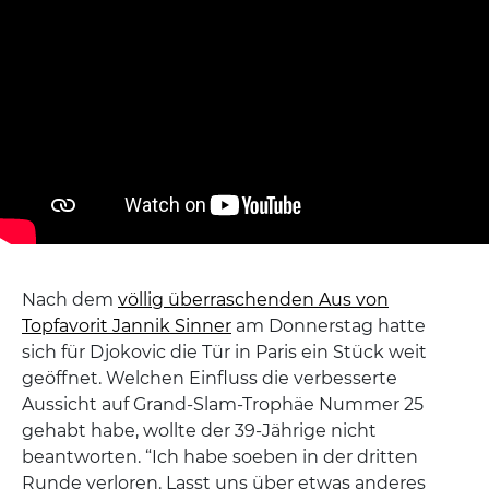
Nach dem
völlig überraschenden Aus von
Topfavorit Jannik Sinner
am Donnerstag hatte
sich für Djokovic die Tür in Paris ein Stück weit
geöffnet. Welchen Einfluss die verbesserte
Aussicht auf Grand-Slam-Trophäe Nummer 25
gehabt habe, wollte der 39-Jährige nicht
beantworten. “Ich habe soeben in der dritten
Runde verloren. Lasst uns über etwas anderes