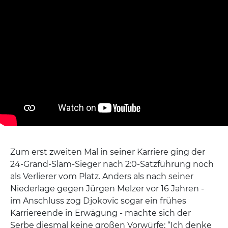
Zum erst zweiten Mal in seiner Karriere ging der
24-Grand-Slam-Sieger nach 2:0-Satzführung noch
als Verlierer vom Platz. Anders als nach seiner
Niederlage gegen Jürgen Melzer vor 16 Jahren -
im Anschluss zog Djokovic sogar ein frühes
Karriereende in Erwägung - machte sich der
Serbe diesmal keine großen Vorwürfe: “Ich denke