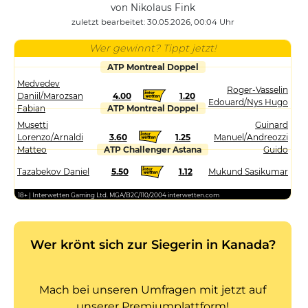
von Nikolaus Fink
zuletzt bearbeitet: 30.05.2026, 00:04 Uhr
Wer gewinnt? Tippt jetzt!
ATP Montreal Doppel
Medvedev
Roger-Vasselin
Daniil/Marozsan
4.00
1.20
Edouard/Nys Hugo
Fabian
ATP Montreal Doppel
Musetti
Guinard
Lorenzo/Arnaldi
3.60
1.25
Manuel/Andreozzi
Matteo
ATP Challenger Astana
Guido
Tazabekov Daniel
5.50
1.12
Mukund Sasikumar
18+ | Interwetten Gaming Ltd. MGA/B2C/110/2004 interwetten.com